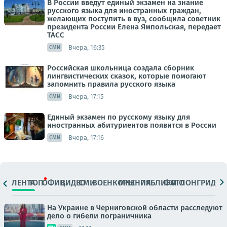
В России введут единый экзамен на знание
русского языка для иностранных граждан,
желающих поступить в вуз, сообщила советник
президента России Елена Ямпольская, передает
ТАСС
Вчера, 16:35
СМИ
Российская школьница создала сборник
лингвистических сказок, которые помогают
запомнить правила русского языка
Вчера, 17:15
СМИ
Единый экзамен по русскому языку для
иностранных абитуриентов появится в России
Вчера, 17:16
СМИ
ЛЕНТА
ТОП
ОФИЦ.
ВИДЕО
СМИ
ВОЕНКОРЫ
МНЕНИЯ
ПАБЛИКИ
ФОТО
ЛОНГРИДЫ
На Украине в Черниговской области расследуют
дело о гибели пограничника