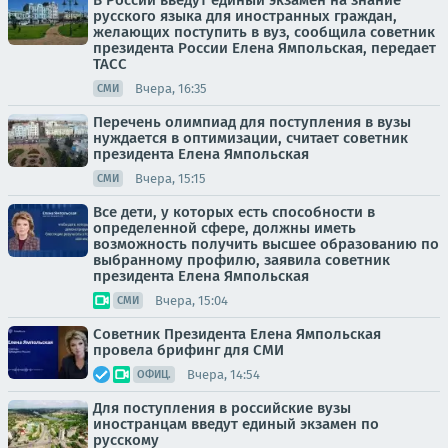
В России введут единый экзамен на знание
русского языка для иностранных граждан,
желающих поступить в вуз, сообщила советник
президента России Елена Ямпольская, передает
ТАСС
Вчера, 16:35
СМИ
Перечень олимпиад для поступления в вузы
нуждается в оптимизации, считает советник
президента Елена Ямпольская
Вчера, 15:15
СМИ
Все дети, у которых есть способности в
определенной сфере, должны иметь
возможность получить высшее образованию по
выбранному профилю, заявила советник
президента Елена Ямпольская
Вчера, 15:04
СМИ
Советник Президента Елена Ямпольская
провела брифинг для СМИ
Вчера, 14:54
ОФИЦ.
Для поступления в российские вузы
иностранцам введут единый экзамен по
русскому