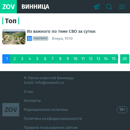
ZOV
ВИННИЦА
Топ
Из важного по теме СВО за сутки:
Вчера, 19:10
ПАБЛИКИ
...
1
2
3
4
5
6
7
8
9
10
11
12
13
14
15
20
© Лента новостей Винницы
Email:
info@newsvin.ru
О нас
Контакты
ZOV
18+
Редакционная политика
Политика конфиденциальности
Правила пользования сайтом