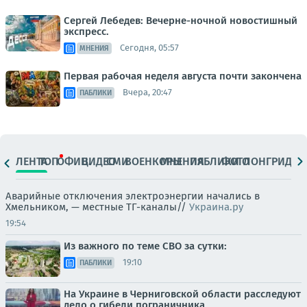
Сергей Лебедев: Вечерне-ночной новостишный
экспресс.
Сегодня, 05:57
МНЕНИЯ
Первая рабочая неделя августа почти закончена
Вчера, 20:47
ПАБЛИКИ
ЛЕНТА
ТОП
ОФИЦ.
ВИДЕО
СМИ
ВОЕНКОРЫ
МНЕНИЯ
ПАБЛИКИ
ФОТО
ЛОНГРИДЫ
Аварийные отключения электроэнергии начались в
Хмельником, — местные ТГ-каналы//
Украина.ру
19:54
Из важного по теме СВО за сутки:
19:10
ПАБЛИКИ
На Украине в Черниговской области расследуют
дело о гибели пограничника