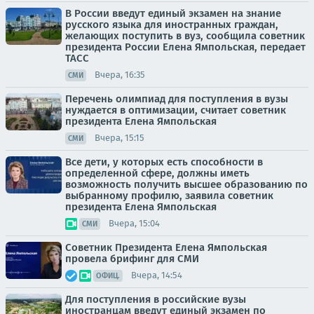
В России введут единый экзамен на знание
русского языка для иностранных граждан,
желающих поступить в вуз, сообщила советник
президента России Елена Ямпольская, передает
ТАСС
Вчера, 16:35
СМИ
Перечень олимпиад для поступления в вузы
нуждается в оптимизации, считает советник
президента Елена Ямпольская
Вчера, 15:15
СМИ
Все дети, у которых есть способности в
определенной сфере, должны иметь
возможность получить высшее образованию по
выбранному профилю, заявила советник
президента Елена Ямпольская
Вчера, 15:04
СМИ
Советник Президента Елена Ямпольская
провела брифинг для СМИ
Вчера, 14:54
ОФИЦ.
Для поступления в российские вузы
иностранцам введут единый экзамен по