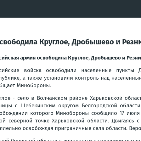
освободила Круглое, Дробышево и Резн
сийская армия освободила Круглое, Дробышево и Резн
ссийские войска освободили населенные пункты 
публике, а также установили контроль над населенны
бщает Минобороны.
глое - село в Волчанском районе Харьковской облас
ницы с Шебекинским округом Белгородской области 
обождении которого Минобороны сообщило 17 июля 2
ой северной точке Харьковской области. Двигаясь с
аллельно освобождая приграничные села области. Вер
ей Донецкой области с довоенным населением около 3