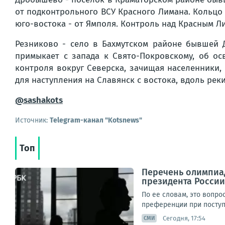
от подконтрольного ВСУ Красного Лимана. Кольцо в
юго-востока - от Ямполя. Контроль над Красным Л
Резниково - село в Бахмутском районе бывшей 
примыкает с запада к Свято-Покровскому, об о
контроля вокруг Северска, зачищая населенники,
для наступления на Славянск с востока, вдоль реки
@sashakots
Источник:
Telegram-канал "Kotsnews"
Топ
Перечень олимпиад
президента России
По ее словам, это вопр
преференции при поступл
Сегодня, 17:54
СМИ