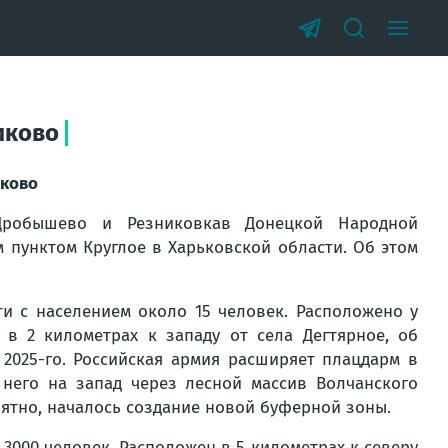
иково
иково
Дробышево и Резниковка
в Донецкой Народной
м пунктом Круглое в Харьковской области. Об этом
ти с населением около 15 человек. Расположено у
в 2 километрах к западу от села Дегтярное, об
025-го. Российская армия расширяет плацдарм в
 него на запад через лесной массив Волчанского
оятно, началось создание новой буферной зоны.
000 человек. Расположен в 5 километрах к северу