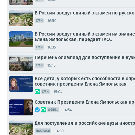
В России введут единый экзамен по русск
16:50
СМИ
В России введут единый экзамен на знание
Елена Ямпольская, передает ТАСС
16:35
СМИ
Перечень олимпиад для поступления в вуз
15:15
СМИ
Все дети, у которых есть способности в 
советник президента Елена Ямпольская
15:04
СМИ
Советник Президента Елена Ямпольская п
14:54
ОФИЦ.
Для поступления в российские вузы иност
14:30
ПАБЛИКИ