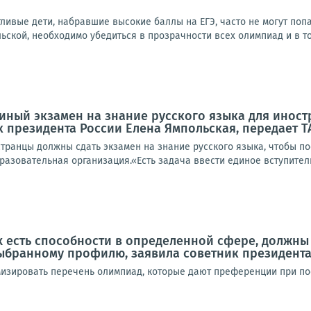
тливые дети, набравшие высокие баллы на ЕГЭ, часто не могут по
ьской, необходимо убедиться в прозрачности всех олимпиад и в том,
диный экзамен на знание русского языка для иност
 президента России Елена Ямпольская, передает Т
транцы должны сдать экзамен на знание русского языка, чтобы по
азовательная организация.«Есть задача ввести единое вступитель
ых есть способности в определенной сфере, должн
ыбранному профилю, заявила советник президента
изировать перечень олимпиад, которые дают преференции при пос