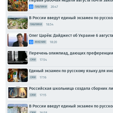
Первая рабочая неделя августа почти зак
20:47
ПАБЛИКИ
В России введут единый экзамен по русск
18:54
ПАБЛИКИ
Олег Царёв: Дайджест об Украине 6 август
18:20
МНЕНИЯ
Перечень олимпиад, дающих преференции п
17:54
СМИ
Единый экзамен по русскому языку для ин
17:16
СМИ
Российская школьница создала сборник ли
17:15
СМИ
В России введут единый экзамен по русск
16:58
СМИ