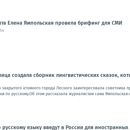
нта Елена Ямпольская провела брифинг для СМИ
:54
ица создала сборник лингвистических сказок, ко
з закрытого атомного города Лесного заинтересовала советника пр
и по русскому.Об этом рассказала журналистам сама Ямпольская:«
 русскому языку введут в России для иностранных