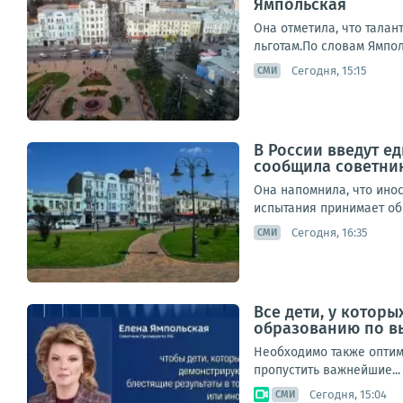
Ямпольская
Она отметила, что талан
льготам.По словам Ямпол
Сегодня, 15:15
СМИ
В России введут е
сообщила советник
Она напомнила, что инос
испытания принимает обр
Сегодня, 16:35
СМИ
Все дети, у котор
образованию по в
Необходимо также оптим
пропустить важнейшие...
Сегодня, 15:04
СМИ