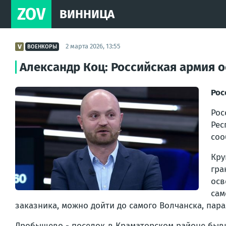
ZOV
ВИННИЦА
2 марта 2026, 13:55
ВОЕНКОРЫ
Александр Коц: Российская армия 
Рос
Ро
Рес
соо
Кру
гра
осв
сам
заказника, можно дойти до самого Волчанска, пар
Дробышево - поселок в Краматорском районе бывш