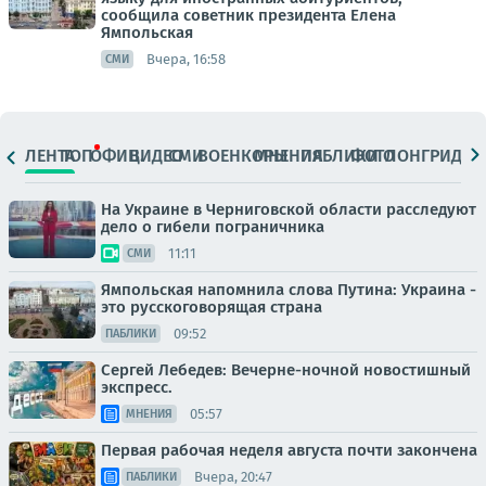
сообщила советник президента Елена
Ямпольская
Вчера, 16:58
СМИ
ЛЕНТА
ТОП
ОФИЦ.
ВИДЕО
СМИ
ВОЕНКОРЫ
МНЕНИЯ
ПАБЛИКИ
ФОТО
ЛОНГРИДЫ
На Украине в Черниговской области расследуют
дело о гибели пограничника
11:11
СМИ
Ямпольская напомнила слова Путина: Украина -
это русскоговорящая страна
09:52
ПАБЛИКИ
Сергей Лебедев: Вечерне-ночной новостишный
экспресс.
05:57
МНЕНИЯ
Первая рабочая неделя августа почти закончена
Вчера, 20:47
ПАБЛИКИ