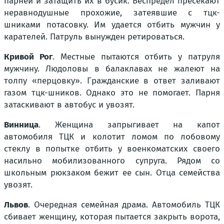
парней и затащить их в бусик. Беспредел пресекают
неравнодушные прохожие, затеявшие с тцк-
шниками потасовку. Им удается отбить мужчин у
карателей. Патруль вынужден ретироваться.
Кривой Рог
. Местные пытаются отбить у патруля
мужчину. Людоловы в балаклавах не жалеют на
толпу «перцовку». Гражданские в ответ заливают
газом тцк-шников. Однако это не помогает. Парня
затаскивают в автобус и увозят.
Винница
. Женщина запрыгивает на капот
автомобиля ТЦК и колотит ломом по лобовому
стеклу в попытке отбить у военкоматских своего
насильно мобилизованного супруга. Рядом со
школьным рюкзаком бежит ее сын. Отца семейства
увозят.
Львов
. Очередная семейная драма. Автомобиль ТЦК
сбивает женщину, которая пытается закрыть ворота,