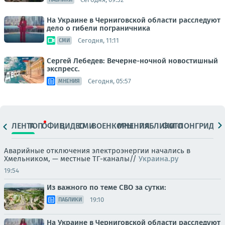
На Украине в Черниговской области расследуют
дело о гибели пограничника
Сегодня, 11:11
СМИ
Сергей Лебедев: Вечерне-ночной новостишный
экспресс.
Сегодня, 05:57
МНЕНИЯ
ЛЕНТА
ТОП
ОФИЦ.
ВИДЕО
СМИ
ВОЕНКОРЫ
МНЕНИЯ
ПАБЛИКИ
ФОТО
ЛОНГРИДЫ
Аварийные отключения электроэнергии начались в
Хмельником, — местные ТГ-каналы//
Украина.ру
19:54
Из важного по теме СВО за сутки:
19:10
ПАБЛИКИ
На Украине в Черниговской области расследуют