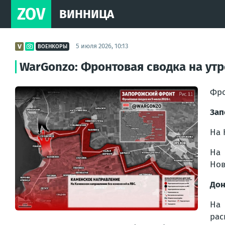
ZOV
ВИННИЦА
5 июля 2026, 10:13
ВОЕНКОРЫ
WarGonzo: Фронтовая сводка на утро
Фро
Зап
На 
На 
Нов
Дон
На 
рас