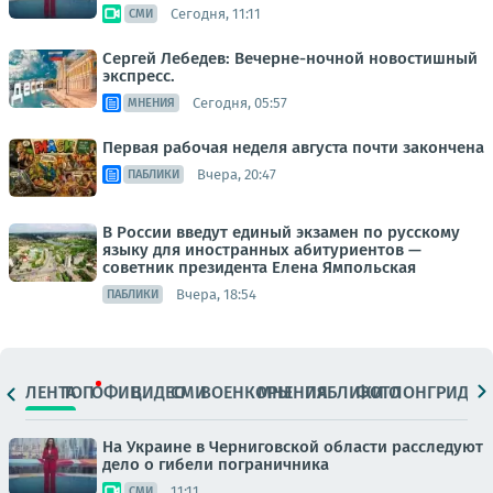
Сегодня, 11:11
СМИ
Сергей Лебедев: Вечерне-ночной новостишный
экспресс.
Сегодня, 05:57
МНЕНИЯ
Первая рабочая неделя августа почти закончена
Вчера, 20:47
ПАБЛИКИ
В России введут единый экзамен по русскому
языку для иностранных абитуриентов —
советник президента Елена Ямпольская
Вчера, 18:54
ПАБЛИКИ
ЛЕНТА
ТОП
ОФИЦ.
ВИДЕО
СМИ
ВОЕНКОРЫ
МНЕНИЯ
ПАБЛИКИ
ФОТО
ЛОНГРИДЫ
На Украине в Черниговской области расследуют
дело о гибели пограничника
11:11
СМИ