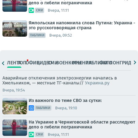
дело о гибели пограничника
Вчера, 11:11
СМИ
Ямпольская напомнила слова Путина: Украина -
это русскоговорящая страна
Вчера, 09:52
ПАБЛИКИ
ЛЕНТА
ТОП
ОФИЦ.
ВИДЕО
СМИ
ВОЕНКОРЫ
МНЕНИЯ
ПАБЛИКИ
ФОТО
ЛОНГРИДЫ
Аварийные отключения электроэнергии начались в
Хмельником, — местные ТГ-каналы//
Украина.ру
Вчера, 19:54
Из важного по теме СВО за сутки:
Вчера, 19:10
ПАБЛИКИ
На Украине в Черниговской области расследуют
дело о гибели пограничника
Вчера, 11:11
СМИ