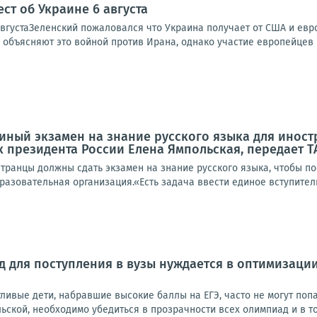
ст об Украине 6 августа
вгустаЗеленский пожаловался что Украина получает от США и европ
 объясняют это войной против Ирана, однако участие европейцев в
диный экзамен на знание русского языка для иност
 президента России Елена Ямпольская, передает Т
транцы должны сдать экзамен на знание русского языка, чтобы по
азовательная организация.«Есть задача ввести единое вступитель
 для поступления в вузы нуждается в оптимизации
тливые дети, набравшие высокие баллы на ЕГЭ, часто не могут по
ьской, необходимо убедиться в прозрачности всех олимпиад и в том,