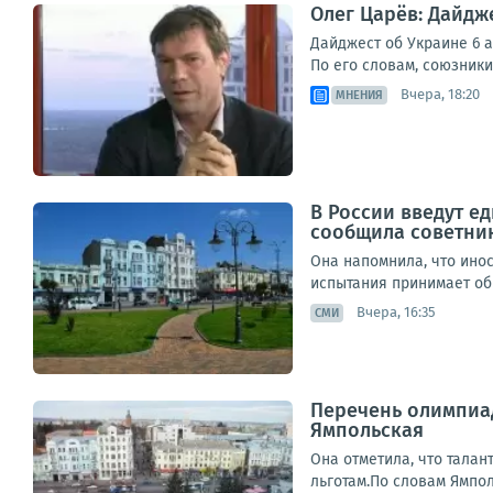
Олег Царёв: Дайдже
Дайджест об Украине 6 а
По его словам, союзники
Вчера, 18:20
МНЕНИЯ
В России введут е
сообщила советник
Она напомнила, что инос
испытания принимает обр
Вчера, 16:35
СМИ
Перечень олимпиад
Ямпольская
Она отметила, что талан
льготам.По словам Ямпол