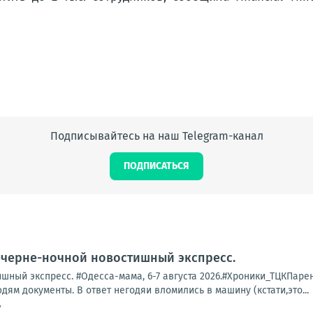
Подписывайтесь на наш Telegram-канал
ПОДПИСАТЬСЯ
ечерне-ночной новостишный экспресс.
ный экспресс. #Одесса-мама, 6-7 августа 2026.#Хроники_ТЦКПарень 
дям документы. В ответ негодяи вломились в машину (кстати,это...
7