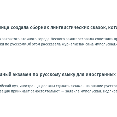
ица создала сборник лингвистических сказок, ко
з закрытого атомного города Лесного заинтересовала советника пр
и по русскому.Об этом рассказала журналистам сама Ямпольская:«
диный экзамен по русскому языку для иностранных
ийский вуз, иностранцы должны сдавать экзамен на знание русско
ация принимает самостоятельно", — заявила Ямпольская. Подписат