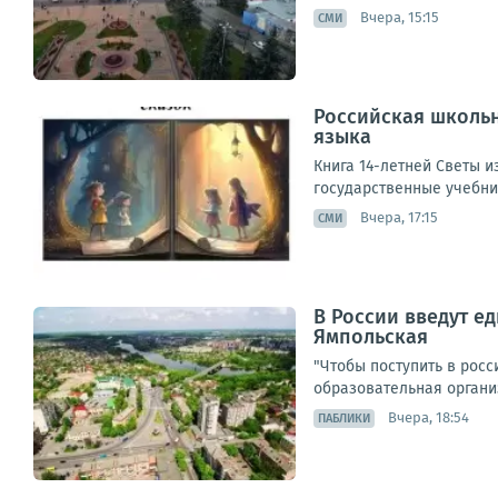
Вчера, 15:15
СМИ
Российская школьн
языка
Книга 14-летней Светы и
государственные учебник
Вчера, 17:15
СМИ
В России введут е
Ямпольская
"Чтобы поступить в росс
образовательная организ
Вчера, 18:54
ПАБЛИКИ