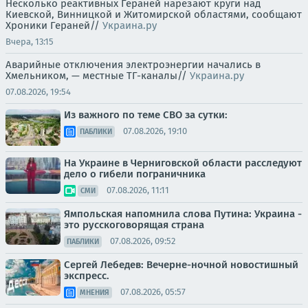
Несколько реактивных Гераней нарезают круги над
Киевской, Винницкой и Житомирской областями, сообщают
Хроники Гераней//
Украина.ру
Вчера, 13:15
Аварийные отключения электроэнергии начались в
Хмельником, — местные ТГ-каналы//
Украина.ру
07.08.2026, 19:54
Из важного по теме СВО за сутки:
07.08.2026, 19:10
ПАБЛИКИ
На Украине в Черниговской области расследуют
дело о гибели пограничника
07.08.2026, 11:11
СМИ
Ямпольская напомнила слова Путина: Украина -
это русскоговорящая страна
07.08.2026, 09:52
ПАБЛИКИ
Сергей Лебедев: Вечерне-ночной новостишный
экспресс.
07.08.2026, 05:57
МНЕНИЯ