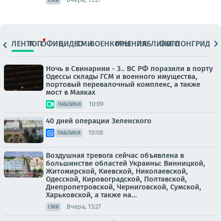
СМИ
ЛЕНТА
ТОП
ОФИЦ.
ВИДЕО
СМИ
ВОЕНКОРЫ
МНЕНИЯ
ПАБЛИКИ
ФОТО
ЛОНГРИДЫ
Ночь в Свинарнии - 3.. ВС РФ поразили в порту
Одессы склады ГСМ и военного имущества,
портовый перевалочный комплекс, а также
мост в Маяках
10:09
ПАБЛИКИ
40 дней операции Зеленского
10:08
ПАБЛИКИ
Воздушная тревога сейчас объявлена в
большинстве областей Украины: Винницкой,
Житомирской, Киевской, Николаевской,
Одесской, Кировоградской, Полтавской,
Днепропетровской, Черниговской, Сумской,
Харьковской, а также на...
Вчера, 13:27
СМИ