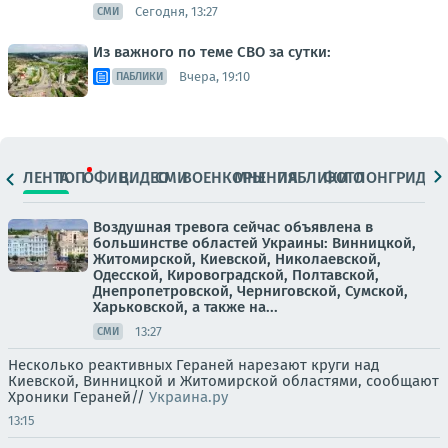
Сегодня, 13:27
СМИ
Из важного по теме СВО за сутки:
Вчера, 19:10
ПАБЛИКИ
ЛЕНТА
ТОП
ОФИЦ.
ВИДЕО
СМИ
ВОЕНКОРЫ
МНЕНИЯ
ПАБЛИКИ
ФОТО
ЛОНГРИДЫ
Воздушная тревога сейчас объявлена в
большинстве областей Украины: Винницкой,
Житомирской, Киевской, Николаевской,
Одесской, Кировоградской, Полтавской,
Днепропетровской, Черниговской, Сумской,
Харьковской, а также на...
13:27
СМИ
Несколько реактивных Гераней нарезают круги над
Киевской, Винницкой и Житомирской областями, сообщают
Хроники Гераней//
Украина.ру
13:15