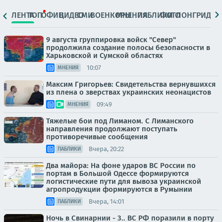
ЛЕНТА
ТОП
ОФИЦ.
ВИДЕО
СМИ
ВОЕНКОРЫ
МНЕНИЯ
ПАБЛИКИ
ФОТО
ЛОНГРИДЫ
9 августа группировка войск "Север"
продолжила создание полосы безопасности в
Харьковской и Сумской областях
10:07
МНЕНИЯ
Максим Григорьев: Свидетельства вернувшихся
из плена о зверствах украинских неонацистов
09:49
МНЕНИЯ
Тяжелые бои под Лиманом. С Лиманского
направления продолжают поступать
противоречивые сообщения
Вчера, 20:22
ПАБЛИКИ
Два майора: На фоне ударов ВС России по
портам в Большой Одессе формируются
логистические пути для вывоза украинской
агропродукции формируются в Румынии
Вчера, 14:01
ПАБЛИКИ
Ночь в Свинарнии - 3.. ВС РФ поразили в порту