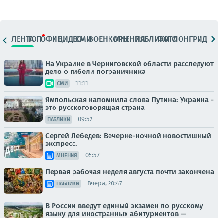
ЛЕНТА
ТОП
ОФИЦ.
ВИДЕО
СМИ
ВОЕНКОРЫ
МНЕНИЯ
ПАБЛИКИ
ФОТО
ЛОНГРИДЫ
На Украине в Черниговской области расследуют
дело о гибели пограничника
11:11
СМИ
Ямпольская напомнила слова Путина: Украина -
это русскоговорящая страна
09:52
ПАБЛИКИ
Сергей Лебедев: Вечерне-ночной новостишный
экспресс.
05:57
МНЕНИЯ
Первая рабочая неделя августа почти закончена
Вчера, 20:47
ПАБЛИКИ
В России введут единый экзамен по русскому
языку для иностранных абитуриентов —