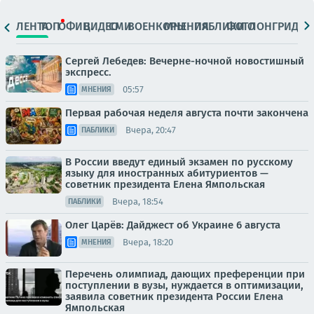
ЛЕНТА
ТОП
ОФИЦ.
ВИДЕО
СМИ
ВОЕНКОРЫ
МНЕНИЯ
ПАБЛИКИ
ФОТО
ЛОНГРИДЫ
Сергей Лебедев: Вечерне-ночной новостишный
экспресс.
05:57
МНЕНИЯ
Первая рабочая неделя августа почти закончена
Вчера, 20:47
ПАБЛИКИ
В России введут единый экзамен по русскому
языку для иностранных абитуриентов —
советник президента Елена Ямпольская
Вчера, 18:54
ПАБЛИКИ
Олег Царёв: Дайджест об Украине 6 августа
Вчера, 18:20
МНЕНИЯ
Перечень олимпиад, дающих преференции при
поступлении в вузы, нуждается в оптимизации,
заявила советник президента России Елена
Ямпольская