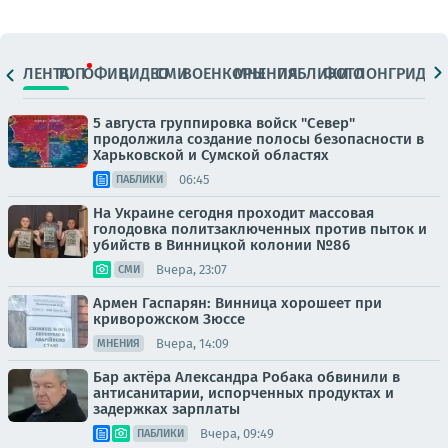
ЛЕНТА
ТОП
ОФИЦ.
ВИДЕО
СМИ
ВОЕНКОРЫ
МНЕНИЯ
ПАБЛИКИ
ФОТО
ЛОНГРИДЫ
5 августа группировка войск "Север"
продолжила создание полосы безопасности в
Харьковской и Сумской областях
06:45
ПАБЛИКИ
На Украине сегодня проходит массовая
голодовка политзаключенных против пыток и
убийств в Винницкой колонии №86
Вчера, 23:07
СМИ
Армен Гаспарян: Винница хорошеет при
криворожском Зюссе
Вчера, 14:09
МНЕНИЯ
Бар актёра Александра Робака обвинили в
антисанитарии, испорченных продуктах и
задержках зарплаты
Вчера, 09:49
ПАБЛИКИ