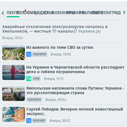
ЛЕНТА
ТОП
ОФИЦ.
ВИДЕО
СМИ
ВОЕНКОРЫ
МНЕНИЯ
ПАБЛИКИ
ФОТО
ЛОНГРИДЫ
Аварийные отключения электроэнергии начались в
Хмельником, — местные ТГ-каналы//
Украина.ру
Вчера, 19:54
Из важного по теме СВО за сутки:
Вчера, 19:10
ПАБЛИКИ
На Украине в Черниговской области расследуют
дело о гибели пограничника
Вчера, 11:11
СМИ
Ямпольская напомнила слова Путина: Украина -
это русскоговорящая страна
Вчера, 09:52
ПАБЛИКИ
Сергей Лебедев: Вечерне-ночной новостишный
экспресс.
Вчера, 05:57
МНЕНИЯ