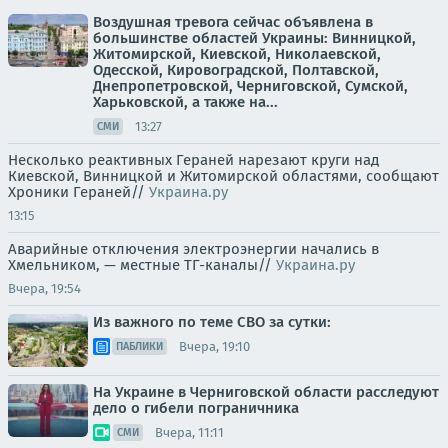
Воздушная тревога сейчас объявлена в
большинстве областей Украины: Винницкой,
Житомирской, Киевской, Николаевской,
Одесской, Кировоградской, Полтавской,
Днепропетровской, Черниговской, Сумской,
Харьковской, а также на...
13:27
СМИ
Несколько реактивных Гераней нарезают круги над
Киевской, Винницкой и Житомирской областями, сообщают
Хроники Гераней//
Украина.ру
13:15
Аварийные отключения электроэнергии начались в
Хмельником, — местные ТГ-каналы//
Украина.ру
Вчера, 19:54
Из важного по теме СВО за сутки:
Вчера, 19:10
ПАБЛИКИ
На Украине в Черниговской области расследуют
дело о гибели пограничника
Вчера, 11:11
СМИ