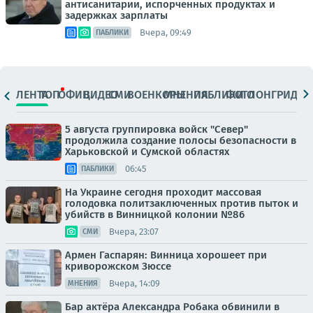
антисанитарии, испорченных продуктах и
задержках зарплаты
Вчера, 09:49
ПАБЛИКИ
ЛЕНТА
ТОП
ОФИЦ.
ВИДЕО
СМИ
ВОЕНКОРЫ
МНЕНИЯ
ПАБЛИКИ
ФОТО
ЛОНГРИДЫ
5 августа группировка войск "Север"
продолжила создание полосы безопасности в
Харьковской и Сумской областях
06:45
ПАБЛИКИ
На Украине сегодня проходит массовая
голодовка политзаключенных против пыток и
убийств в Винницкой колонии №86
Вчера, 23:07
СМИ
Армен Гаспарян: Винница хорошеет при
криворожском Зюссе
Вчера, 14:09
МНЕНИЯ
Бар актёра Александра Робака обвинили в