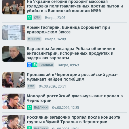
На Украине сегодня проходит массовая
голодовка политзаключенных против пыток и
убийств в Винницкой колонии №86
Вчера, 23:07
СМИ
Армен Гаспарян: Винница хорошеет при
криворожском Зюссе
Вчера, 14:09
МНЕНИЯ
Бар актёра Александра Робака обвинили в
антисанитарии, испорченных продуктах и
задержках зарплаты
Вчера, 09:49
ПАБЛИКИ
Пропавший в Черногории российский джаз-
музыкант найден погибшим
04.08.2026, 20:31
СМИ
Молодой российский джаз-музыкант пропал в
Черногории
04.08.2026, 12:35
ПАБЛИКИ
Россиянин загадочно пропал после концерта
группы «Мумий Тролль» в Черногории
04.08.2026, 10:34
ПАБЛИКИ