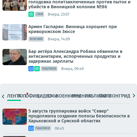
голодовка политзаключенных против пыток и
убийств в Винницкой колонии №86
Вчера, 23:07
СМИ
Армен Гаспарян: Винница хорошеет при
криворожском Зюссе
Вчера, 14:09
МНЕНИЯ
Бар актёра Александра Робака обвинили в
антисанитарии, испорченных продуктах и
задержках зарплаты
Вчера, 09:49
ПАБЛИКИ
ЛЕНТА
ТОП
ОФИЦ.
ВИДЕО
СМИ
ВОЕНКОРЫ
МНЕНИЯ
ПАБЛИКИ
ФОТО
ЛОНГРИДЫ
5 августа группировка войск "Север"
продолжила создание полосы безопасности в
Харьковской и Сумской областях
06:45
ПАБЛИКИ