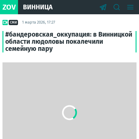
ZOV
ВИННИЦА
1 марта 2026, 17:27
СМИ
#бандеровская_оккупация: в Винницкой
области людоловы покалечили
семейную пару