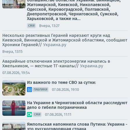
большинстве областей Украины: Винницкой,
Житомирской, Киевской, Николаевской,
Одесской, Кировоградской, Полтавской,
Днепропетровской, Черниговской, Сумской,
Харьковской, а также на...
Вчера, 13:27
СМИ
Несколько реактивных Гераней нарезают круги над
Киевской, Винницкой и Житомирской областями, сообщают
Хроники Гераней//
Украина.ру
Вчера, 13:15
Аварийные отключения электроэнергии начались в
Хмельником, — местные ТГ-каналы//
Украина.ру
07.08.2026, 19:54
Из важного по теме СВО за сутки:
07.08.2026, 19:10
ПАБЛИКИ
На Украине в Черниговской области расследуют
дело о гибели пограничника
07.08.2026, 11:11
СМИ
Ямпольская напомнила слова Путина: Украина -
это русскоговорящая страна