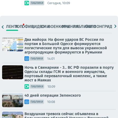
Сегодня, 10:09
ПАБЛИКИ
ЛЕНТА
ТОП
ОФИЦ.
ВИДЕО
СМИ
ВОЕНКОРЫ
МНЕНИЯ
ПАБЛИКИ
ФОТО
ЛОНГРИДЫ
Два майора: На фоне ударов ВС России по
портам в Большой Одессе формируются
логистические пути для вывоза украинской
агропродукции формируются в Румынии
14:01
ПАБЛИКИ
Ночь в Свинарнии - 3.. ВС РФ поразили в порту
Одессы склады ГСМ и военного имущества,
портовый перевалочный комплекс, а также
мост в Маяках
10:09
ПАБЛИКИ
40 дней операции Зеленского
10:08
ПАБЛИКИ
Воздушная тревога сейчас объявлена в