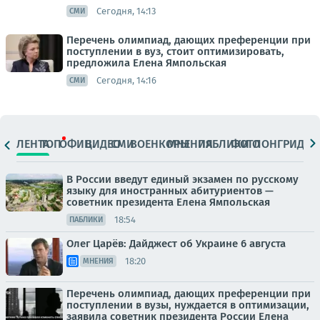
Сегодня, 14:13
СМИ
Перечень олимпиад, дающих преференции при
поступлении в вуз, стоит оптимизировать,
предложила Елена Ямпольская
Сегодня, 14:16
СМИ
ЛЕНТА
ТОП
ОФИЦ.
ВИДЕО
СМИ
ВОЕНКОРЫ
МНЕНИЯ
ПАБЛИКИ
ФОТО
ЛОНГРИДЫ
В России введут единый экзамен по русскому
языку для иностранных абитуриентов —
советник президента Елена Ямпольская
18:54
ПАБЛИКИ
Олег Царёв: Дайджест об Украине 6 августа
18:20
МНЕНИЯ
Перечень олимпиад, дающих преференции при
поступлении в вузы, нуждается в оптимизации,
заявила советник президента России Елена