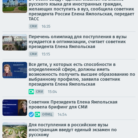
русского языка для иностранных граждан,
желающих поступить в вуз, сообщила советник
президента России Елена Ямпольская, передает
ТАСС
16:35
СМИ
Перечень олимпиад для поступления в вузы
нуждается в оптимизации, считает советник
президента Елена Ямпольская
15:15
СМИ
Все дети, у которых есть способности в
определенной сфере, должны иметь
возможность получить высшее образованию по
выбранному профилю, заявила советник
президента Елена Ямпольская
15:04
СМИ
Советник Президента Елена Ямпольская
провела брифинг для СМИ
14:54
ОФИЦ.
Для поступления в российские вузы
иностранцам введут единый экзамен по
русскому