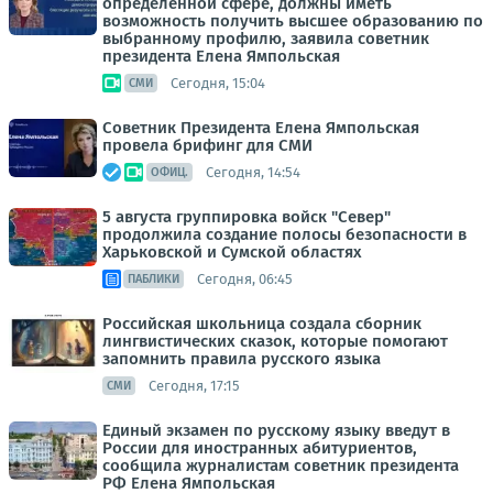
определенной сфере, должны иметь
возможность получить высшее образованию по
выбранному профилю, заявила советник
президента Елена Ямпольская
Сегодня, 15:04
СМИ
Советник Президента Елена Ямпольская
провела брифинг для СМИ
Сегодня, 14:54
ОФИЦ.
5 августа группировка войск "Север"
продолжила создание полосы безопасности в
Харьковской и Сумской областях
Сегодня, 06:45
ПАБЛИКИ
Российская школьница создала сборник
лингвистических сказок, которые помогают
запомнить правила русского языка
Сегодня, 17:15
СМИ
Единый экзамен по русскому языку введут в
России для иностранных абитуриентов,
сообщила журналистам советник президента
РФ Елена Ямпольская