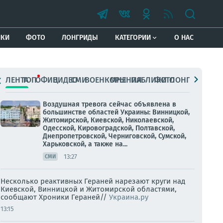
ИКИ
ФОТО
ЛОНГРИДЫ
КАТЕГОРИИ
О НАС
ЛЕНТА
ТОП
ОФИЦ.
ВИДЕО
СМИ
ВОЕНКОРЫ
МНЕНИЯ
ПАБЛИКИ
ФОТО
ЛОНГРИДЫ
Воздушная тревога сейчас объявлена в
большинстве областей Украины: Винницкой,
Житомирской, Киевской, Николаевской,
Одесской, Кировоградской, Полтавской,
Днепропетровской, Черниговской, Сумской,
Харьковской, а также на...
13:27
СМИ
Несколько реактивных Гераней нарезают круги над
Киевской, Винницкой и Житомирской областями,
сообщают Хроники Гераней//
Украина.ру
13:15