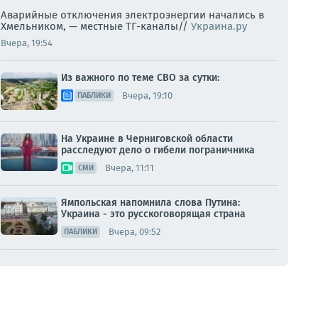
Аварийные отключения электроэнергии начались в
Хмельником, — местные ТГ-каналы//
Украина.ру
Вчера, 19:54
Из важного по теме СВО за сутки:
Вчера, 19:10
ПАБЛИКИ
На Украине в Черниговской области
расследуют дело о гибели пограничника
Вчера, 11:11
СМИ
Ямпольская напомнила слова Путина:
Украина - это русскоговорящая страна
Вчера, 09:52
ПАБЛИКИ
Сергей Лебедев: Вечерне-ночной
новостишный экспресс.
Вчера, 05:57
МНЕНИЯ