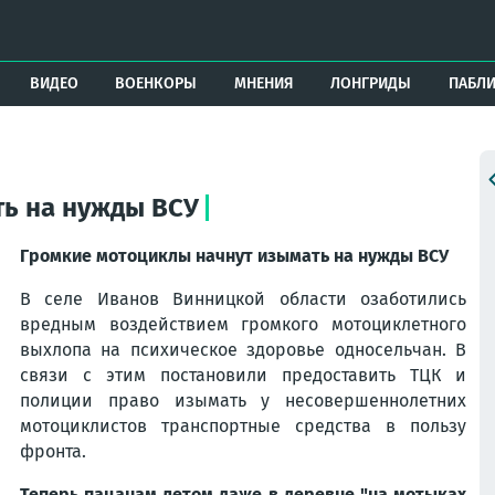
ВИДЕО
ВОЕНКОРЫ
МНЕНИЯ
ЛОНГРИДЫ
ПАБЛ
ть на нужды ВСУ
Громкие мотоциклы начнут изымать на нужды ВСУ
В селе Иванов Винницкой области озаботились
вредным воздействием громкого мотоциклетного
выхлопа на психическое здоровье односельчан. В
связи с этим постановили предоставить ТЦК и
полиции право изымать у несовершеннолетних
мотоциклистов транспортные средства в пользу
фронта.
Теперь пацанам летом даже в деревне "на мотыках