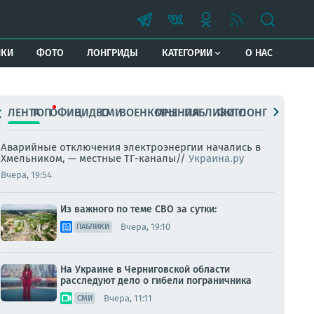
ИКИ
ФОТО
ЛОНГРИДЫ
КАТЕГОРИИ
О НАС
ЛЕНТА
ТОП
ОФИЦ.
ВИДЕО
СМИ
ВОЕНКОРЫ
МНЕНИЯ
ПАБЛИКИ
ФОТО
ЛОНГРИДЫ
Аварийные отключения электроэнергии начались в
Хмельником, — местные ТГ-каналы//
Украина.ру
Вчера, 19:54
Из важного по теме СВО за сутки:
Вчера, 19:10
ПАБЛИКИ
На Украине в Черниговской области
расследуют дело о гибели пограничника
Вчера, 11:11
СМИ