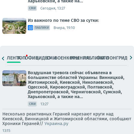
Харьковской, а также на...
Сегодня, 13:27
СМИ
Из важного по теме СВО за сутки:
Вчера, 19:10
ПАБЛИКИ
ЛЕНТА
ТОП
ОФИЦ.
ВИДЕО
СМИ
ВОЕНКОРЫ
МНЕНИЯ
ПАБЛИКИ
ФОТО
ЛОНГРИДЫ
Воздушная тревога сейчас объявлена в
большинстве областей Украины: Винницкой,
Житомирской, Киевской, Николаевской,
Одесской, Кировоградской, Полтавской,
Днепропетровской, Черниговской, Сумской,
Харьковской, а также на...
13:27
СМИ
Несколько реактивных Гераней нарезают круги над
Киевской, Винницкой и Житомирской областями, сообщают
Хроники Гераней//
Украина.ру
13:15