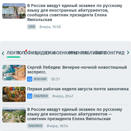
В России введут единый экзамен по русскому
языку для иностранных абитуриентов,
сообщила советник президента Елена
Ямпольская
Вчера, 16:58
СМИ
ЛЕНТА
ТОП
ОФИЦ.
ВИДЕО
СМИ
ВОЕНКОРЫ
МНЕНИЯ
ПАБЛИКИ
ФОТО
ЛОНГРИДЫ
Сергей Лебедев: Вечерне-ночной новостишный
экспресс.
05:57
МНЕНИЯ
Первая рабочая неделя августа почти закончена
Вчера, 20:47
ПАБЛИКИ
В России введут единый экзамен по русскому
языку для иностранных абитуриентов —
советник президента Елена Ямпольская
Вчера, 18:54
ПАБЛИКИ