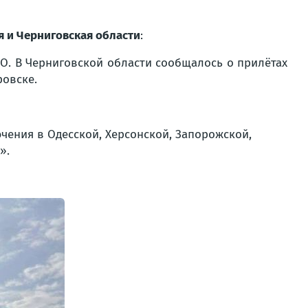
я и Черниговская области
:
О. В Черниговской области cообщалось о прилётах
ровске.
чения в Одесской, Херсонской, Запорожской,
».