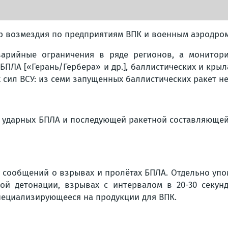
р возмездия по предприятиям ВПК и военным аэродром
арийные ограничения в ряде регионов, а монитор
ПЛА [«Герань/Гербера» и др.], баллистических и крыл
ил ВСУ: из семи запущенных баллистических ракет не 
та ударных БПЛА и последующей ракетной составляюще
 сообщений о взрывах и пролётах БПЛА. Отдельно уп
ой детонации, взрывах с интервалом в 20-30 секунд
пециализирующееся на продукции для ВПК.