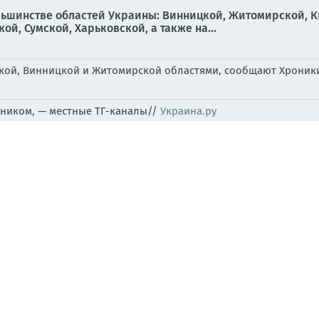
льшинстве областей Украины: Винницкой, Житомирской, К
й, Сумской, Харьковской, а также на...
ской, Винницкой и Житомирской областями, сообщают Хроник
ником, — местные ТГ-каналы//
Украина.ру
едуют дело о гибели пограничника
ина - это русскоговорящая страна
ный экспресс.