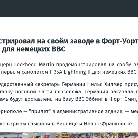
трировал на своём заводе в Форт-Уорте,
I для немецких ВВС
церн Lockheed Martin продемонстрировал на своём за
 первым самолётом F-35A Lightning II для немецких ВВС.
ударственный секретарь Германии Нильс Хилмер прис
тавку носовой части фюзеляжа. Германия заказала 
емь будут доставлены на базу ВВС Эббинг в Форт-Смит,
ернополе — "прилет" в административное здание, — м
же взрывы слышали в Виннице и Ивано-Франковске.