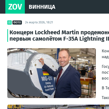
ZOV
ВИННИЦА
24 марта 2026, 18:21
ФОТО
Концерн Lockheed Martin продемонс
первым самолётом F-35A Lightning I
Кон
над
Гос
пос
вос
В Т
Так