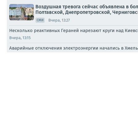
Воздушная тревога сейчас объявлена в бо
Полтавской, Днепропетровской, Черниговско
Вчера, 13:27
СМИ
Несколько реактивных Гераней нарезают круги над Киев
Вчера, 13:15
Аварийные отключения электроэнергии начались в Хмель
07.08.2026, 19:54
Из важного по теме СВО за сутки:
07.08.2026, 19:10
ПАБЛИКИ
На Украине в Черниговской области рассл
07.08.2026, 11:11
СМИ
Ямпольская напомнила слова Путина: Укра
07.08.2026, 09:52
ПАБЛИКИ
Сергей Лебедев: Вечерне-ночной новостиш