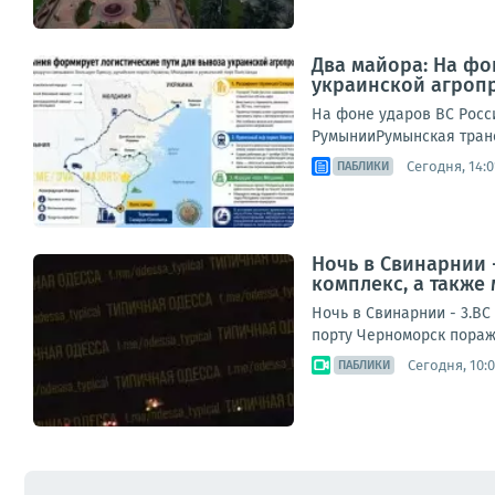
Два майора: На фо
украинской агроп
На фоне ударов ВС Росс
РумынииРумынская транс
Сегодня, 14:0
ПАБЛИКИ
Ночь в Свинарнии 
комплекс, а также 
Ночь в Свинарнии - 3.ВС
порту Черноморск пораж
Сегодня, 10:
ПАБЛИКИ