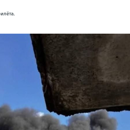
илёта.