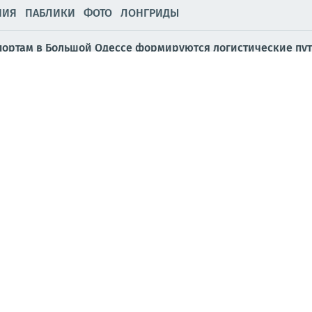
НИЯ
ПАБЛИКИ
ФОТО
ЛОНГРИДЫ
 портам в Большой Одессе формируются логистические пу
порту Одессы склады ГСМ и военного имущества, портовый 
льшинстве областей Украины: Винницкой, Житомирской, К
й, Сумской, Харьковской, а также на...
ской, Винницкой и Житомирской областями, сообщают Хроник
ником, — местные ТГ-каналы//
Украина.ру