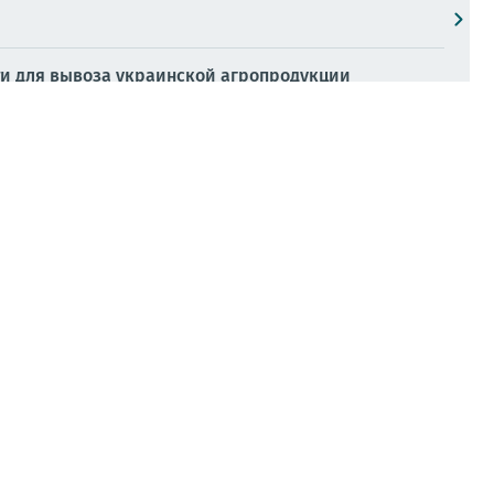
ти для вывоза украинской агропродукции
перевалочный комплекс, а также мост в Маяках
иевской, Николаевской, Одесской, Кировоградской,
и Гераней//
Украина.ру