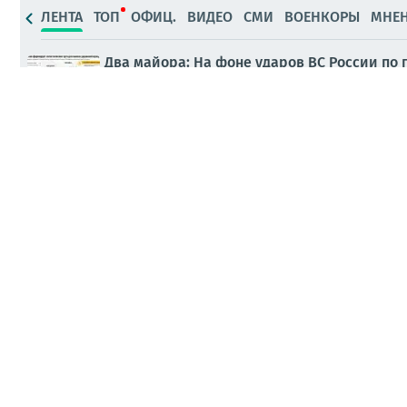
ЛЕНТА
ТОП
ОФИЦ.
ВИДЕО
СМИ
ВОЕНКОРЫ
МНЕ
Два майора: На фоне ударов ВС России по
формируются в Румынии
14:01
ПАБЛИКИ
Ночь в Свинарнии - 3.. ВС РФ поразили в 
10:09
ПАБЛИКИ
40 дней операции Зеленского
10:08
ПАБЛИКИ
Воздушная тревога сейчас объявлена в бо
Полтавской, Днепропетровской, Черниговско
Вчера, 13:27
СМИ
Несколько реактивных Гераней нарезают круги над Киев
Вчера, 13:15
Аварийные отключения электроэнергии начались в Хмель
07.08.2026, 19:54