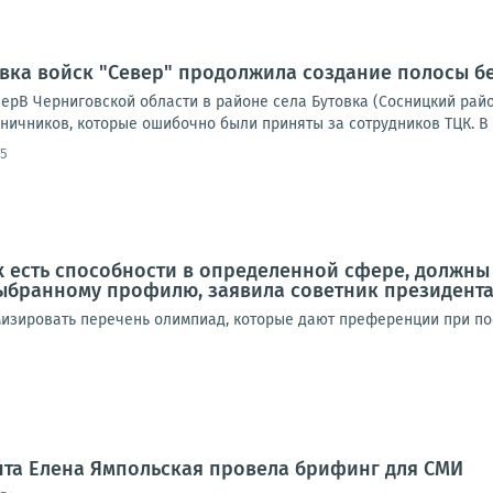
овка войск "Север" продолжила создание полосы б
ерВ Черниговской области в районе села Бутовка (Сосницкий рай
ничников, которые ошибочно были приняты за сотрудников ТЦК. В р
45
ых есть способности в определенной сфере, должн
ыбранному профилю, заявила советник президента
изировать перечень олимпиад, которые дают преференции при пос
нта Елена Ямпольская провела брифинг для СМИ