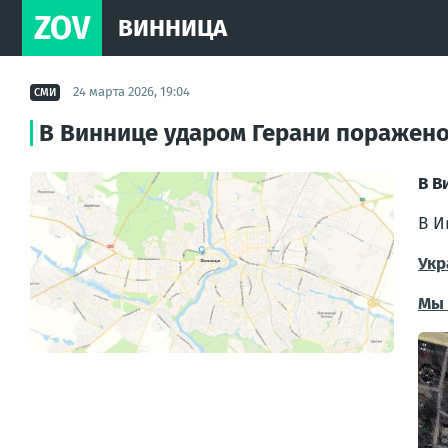
ZOV
ВИННИЦА
24 марта 2026, 19:04
СМИ
В Виннице ударом Герани поражено
В В
В И
Укр
Мы 