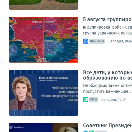
5 августа группир
#Группировка_войск_Сев
группа украинских погра
Сегодня, 06:
ПАБЛИКИ
Все дети, у котор
образованию по в
Необходимо также оптим
пропустить важнейшие...
Сегодня, 15:04
СМИ
Советник Президе