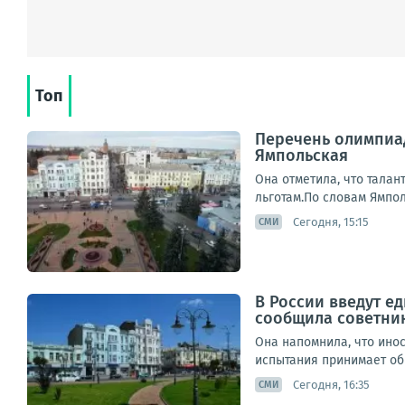
Топ
Перечень олимпиад
Ямпольская
Она отметила, что талан
льготам.По словам Ямпол
Сегодня, 15:15
СМИ
В России введут е
сообщила советник
Она напомнила, что инос
испытания принимает обр
Сегодня, 16:35
СМИ