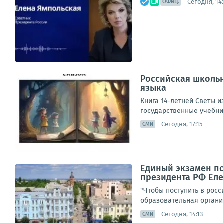
Сегодня, 14
ОФИЦ.
Российская школьн
языка
Книга 14-летней Светы и
государственные учебник
Сегодня, 17:15
СМИ
Единый экзамен по
президента РФ Ел
"Чтобы поступить в росс
образовательная организ
Сегодня, 14:13
СМИ