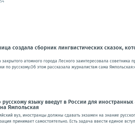
:54
ица создала сборник лингвистических сказок, ко
з закрытого атомного города Лесного заинтересовала советника пр
и по русскому.Об этом рассказала журналистам сама Ямпольская:«
 русскому языку введут в России для иностранных
ена Ямпольская
ийский вуз, иностранцы должны сдавать экзамен на знание русско
ация принимает самостоятельно. Есть задача ввести единое вступ