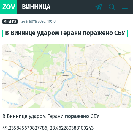
ZOV
ВИННИЦА
24 марта 2026, 19:18
МНЕНИЯ
В Виннице ударом Герани поражено СБУ
В Виннице ударом Герани
поражено
СБУ
49.235845670827786, 28.462280388100243