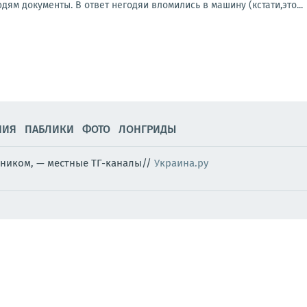
дям документы. В ответ негодяи вломились в машину (кстати,это...
НИЯ
ПАБЛИКИ
ФОТО
ЛОНГРИДЫ
ником, — местные ТГ-каналы//
Украина.ру
едуют дело о гибели пограничника
ина - это русскоговорящая страна