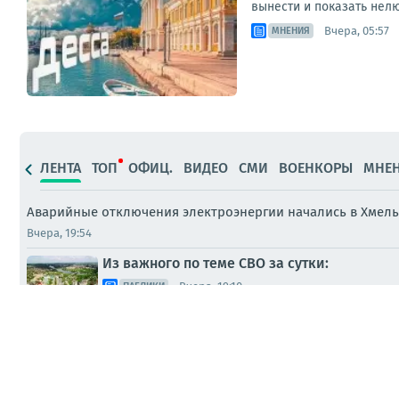
вынести и показать нелю
Вчера, 05:57
МНЕНИЯ
ЛЕНТА
ТОП
ОФИЦ.
ВИДЕО
СМИ
ВОЕНКОРЫ
МНЕ
Аварийные отключения электроэнергии начались в Хмель
Вчера, 19:54
Из важного по теме СВО за сутки:
Вчера, 19:10
ПАБЛИКИ
На Украине в Черниговской области рассл
Вчера, 11:11
СМИ
Ямпольская напомнила слова Путина: Укра