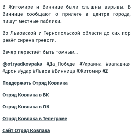
В Житомире и Виннице
были слышны взрывы. В
Виннице сообщают о прилете в центре города,
пишут местные паблики.
Во Львовской и Тернопольской области до сих пор
ревёт сирена тревоги.
Вечер перестаёт быть томным...
@otryadkovpaka
#Да_Победе #Украина #западная
#дрон #удар #Львов #Винница #Житомир
#Z
Поддержать Отряд Ковпака
Отряд Ковпака в ВК
Отряд Ковпака в ОК
Отряд Ковпака в Телеграме
Сайт Отряд Ковпака