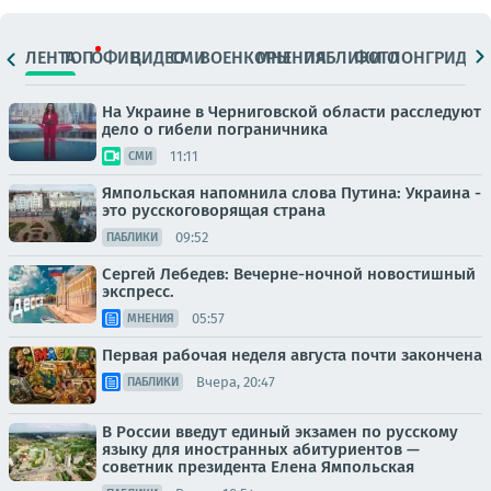
ЛЕНТА
ТОП
ОФИЦ.
ВИДЕО
СМИ
ВОЕНКОРЫ
МНЕНИЯ
ПАБЛИКИ
ФОТО
ЛОНГРИДЫ
На Украине в Черниговской области расследуют
дело о гибели пограничника
11:11
СМИ
Ямпольская напомнила слова Путина: Украина -
это русскоговорящая страна
09:52
ПАБЛИКИ
Сергей Лебедев: Вечерне-ночной новостишный
экспресс.
05:57
МНЕНИЯ
Первая рабочая неделя августа почти закончена
Вчера, 20:47
ПАБЛИКИ
В России введут единый экзамен по русскому
языку для иностранных абитуриентов —
советник президента Елена Ямпольская