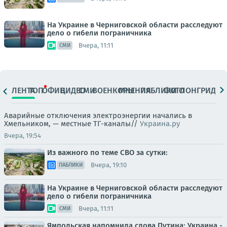
На Украине в Черниговской области расследуют
дело о гибели пограничника
Вчера, 11:11
СМИ
ЛЕНТА
ТОП
ОФИЦ.
ВИДЕО
СМИ
ВОЕНКОРЫ
МНЕНИЯ
ПАБЛИКИ
ФОТО
ЛОНГРИДЫ
Аварийные отключения электроэнергии начались в
Хмельником, — местные ТГ-каналы//
Украина.ру
Вчера, 19:54
Из важного по теме СВО за сутки:
Вчера, 19:10
ПАБЛИКИ
На Украине в Черниговской области расследуют
дело о гибели пограничника
Вчера, 11:11
СМИ
Ямпольская напомнила слова Путина: Украина -