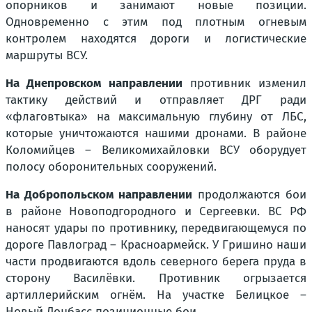
опорников и занимают новые позиции.
Одновременно с этим под плотным огневым
контролем находятся дороги и логистические
маршруты ВСУ.
На Днепровском направлении
противник изменил
тактику действий и отправляет ДРГ ради
«флаговтыка» на максимальную глубину от ЛБС,
которые уничтожаются нашими дронами. В районе
Коломийцев – Великомихайловки ВСУ оборудует
полосу оборонительных сооружений.
На Добропольском направлении
продолжаются бои
в районе Новоподгородного и Сергеевки. ВС РФ
наносят удары по противнику, передвигающемуся по
дороге Павлоград – Красноармейск. У Гришино наши
части продвигаются вдоль северного берега пруда в
сторону Василёвки. Противник огрызается
артиллерийским огнём. На участке Белицкое –
Новый Донбасс позиционные бои.