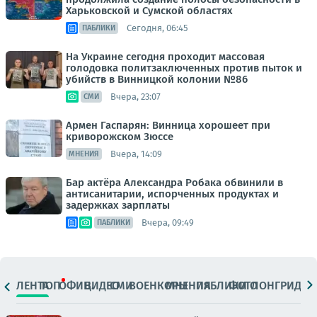
Харьковской и Сумской областях
Сегодня, 06:45
ПАБЛИКИ
На Украине сегодня проходит массовая
голодовка политзаключенных против пыток и
убийств в Винницкой колонии №86
Вчера, 23:07
СМИ
Армен Гаспарян: Винница хорошеет при
криворожском Зюссе
Вчера, 14:09
МНЕНИЯ
Бар актёра Александра Робака обвинили в
антисанитарии, испорченных продуктах и
задержках зарплаты
Вчера, 09:49
ПАБЛИКИ
ЛЕНТА
ТОП
ОФИЦ.
ВИДЕО
СМИ
ВОЕНКОРЫ
МНЕНИЯ
ПАБЛИКИ
ФОТО
ЛОНГРИДЫ