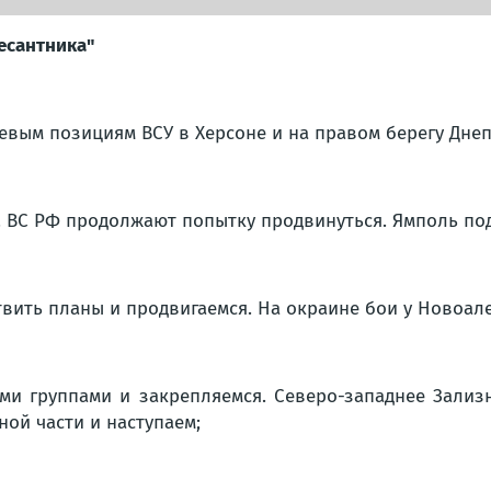
Десантника"
евым позициям ВСУ в Херсоне и на правом берегу Днеп
а. ВС РФ продолжают попытку продвинуться. Ямполь по
твить планы и продвигаемся. На окраине бои у Новоал
ыми группами и закрепляемся. Северо-западнее Зализ
ой части и наступаем;