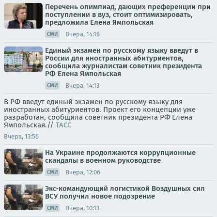
Перечень олимпиад, дающих преференции при
поступлении в вуз, стоит оптимизировать,
предложила Елена Ямпольская
Вчера, 14:16
СМИ
Единый экзамен по русскому языку введут в
России для иностранных абитуриентов,
сообщила журналистам советник президента
РФ Елена Ямпольская
Вчера, 14:13
СМИ
В РФ введут единый экзамен по русскому языку для
иностранных абитуриентов. Проект его концепции уже
разработан, сообщила советник президента РФ Елена
Ямпольская.//
ТАСС
Вчера, 13:56
На Украине продолжаются коррупционные
скандалы в военном руководстве
Вчера, 12:06
СМИ
Экс-командующий логистикой Воздушных сил
ВСУ получил новое подозрение
Вчера, 10:13
СМИ