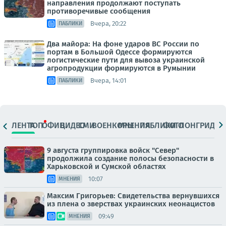
направления продолжают поступать
противоречивые сообщения
Вчера, 20:22
ПАБЛИКИ
Два майора: На фоне ударов ВС России по
портам в Большой Одессе формируются
логистические пути для вывоза украинской
агропродукции формируются в Румынии
Вчера, 14:01
ПАБЛИКИ
ЛЕНТА
ТОП
ОФИЦ.
ВИДЕО
СМИ
ВОЕНКОРЫ
МНЕНИЯ
ПАБЛИКИ
ФОТО
ЛОНГРИДЫ
9 августа группировка войск "Север"
продолжила создание полосы безопасности в
Харьковской и Сумской областях
10:07
МНЕНИЯ
Максим Григорьев: Свидетельства вернувшихся
из плена о зверствах украинских неонацистов
09:49
МНЕНИЯ