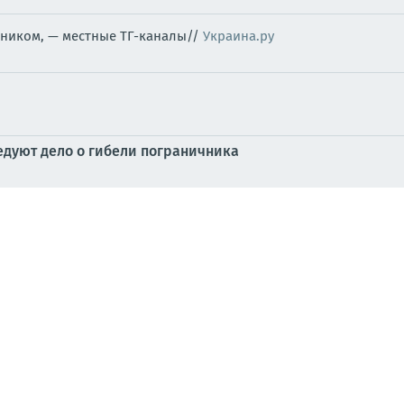
ником, — местные ТГ-каналы//
Украина.ру
едуют дело о гибели пограничника
ина - это русскоговорящая страна
ный экспресс.
ончена
ому языку для иностранных абитуриентов — советник през