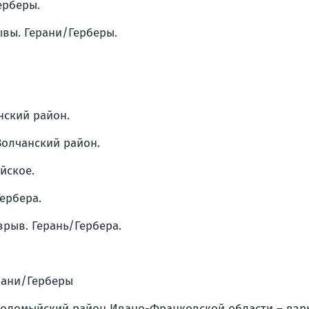
ерберы.
ывы. Герани/Герберы.
нский район.
 Волчанский район.
йское.
Гербера.
зрыв. Герань/Гербера.
ерани/Герберы
 Коломыйский район Ивано-Франковской области – взр