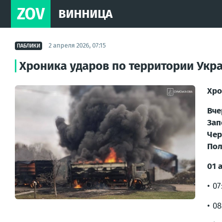
ZOV
ВИННИЦА
2 апреля 2026, 07:15
ПАБЛИКИ
Хроника ударов по территории Укра
Хро
Вче
Зап
Чер
Пол
01 
• 0
• 0