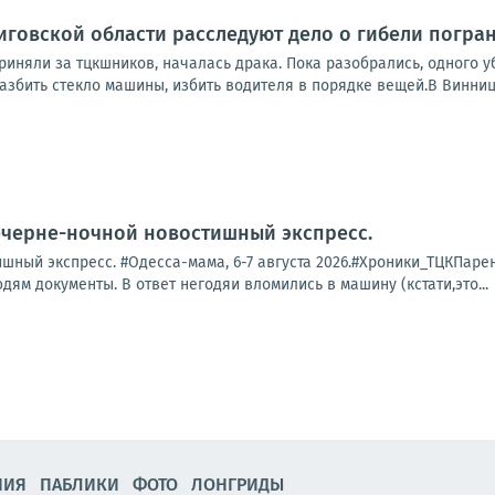
иговской области расследуют дело о гибели погра
риняли за тцкшников, началась драка. Пока разобрались, одного 
азбить стекло машины, избить водителя в порядке вещей.В Винниц
ечерне-ночной новостишный экспресс.
ный экспресс. #Одесса-мама, 6-7 августа 2026.#Хроники_ТЦКПарень 
дям документы. В ответ негодяи вломились в машину (кстати,это...
НИЯ
ПАБЛИКИ
ФОТО
ЛОНГРИДЫ