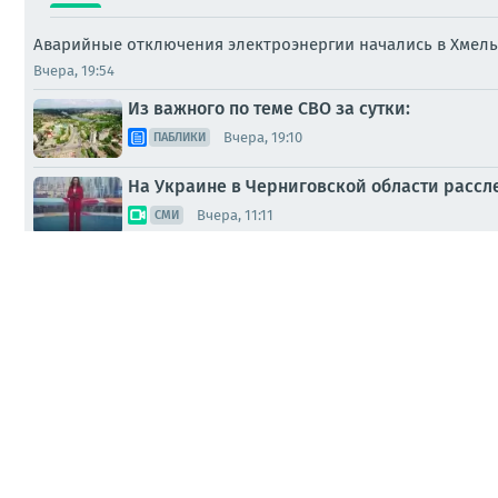
Аварийные отключения электроэнергии начались в Хмель
Вчера, 19:54
Из важного по теме СВО за сутки:
Вчера, 19:10
ПАБЛИКИ
На Украине в Черниговской области рассл
Вчера, 11:11
СМИ
Ямпольская напомнила слова Путина: Укра
Вчера, 09:52
ПАБЛИКИ
Сергей Лебедев: Вечерне-ночной новостиш
Вчера, 05:57
МНЕНИЯ
Первая рабочая неделя августа почти зак
06.08.2026, 20:47
ПАБЛИКИ
В России введут единый экзамен по русск