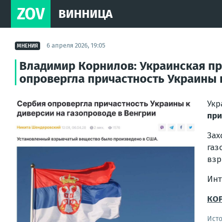
ZOV
ВИННИЦА
6 апреля 2026, 19:05
МНЕНИЯ
Владимир Корнилов: Украинская про
опровергла причастность Украины к
Укр
при
Зах
газ
взр
Инт
КОР
Ист