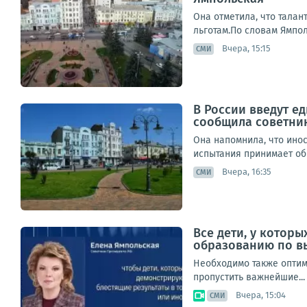
Она отметила, что талан
льготам.По словам Ямпол
Вчера, 15:15
СМИ
В России введут е
сообщила советник
Она напомнила, что инос
испытания принимает обр
Вчера, 16:35
СМИ
Все дети, у котор
образованию по в
Необходимо также оптим
пропустить важнейшие...
Вчера, 15:04
СМИ