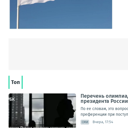
Топ
Перечень олимпиад
президента России
По ее словам, это вопр
преференции при поступл
Вчера, 17:54
СМИ