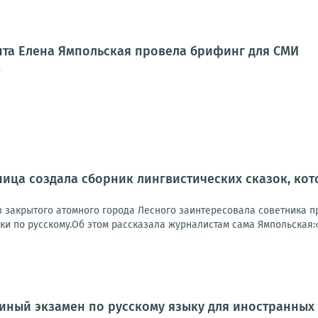
нта Елена Ямпольская провела брифинг для СМИ
4
ица создала сборник лингвистических сказок, ко
з закрытого атомного города Лесного заинтересовала советника пр
и по русскому.Об этом рассказала журналистам сама Ямпольская:«
диный экзамен по русскому языку для иностранных