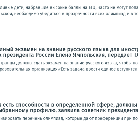
тливые дети, набравшие высокие баллы на ЕГЭ, часто не могут по
ьской, необходимо убедиться в прозрачности всех олимпиад и в том,
диный экзамен на знание русского языка для иност
 президента России Елена Ямпольская, передает Т
транцы должны сдать экзамен на знание русского языка, чтобы по
азовательная организация.«Есть задача ввести единое вступитель
ых есть способности в определенной сфере, должн
ыбранному профилю, заявила советник президента
изировать перечень олимпиад, которые дают преференции при пос