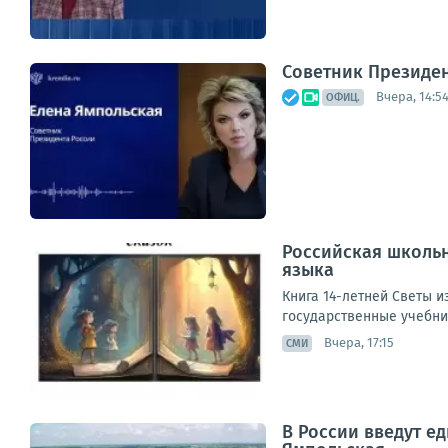
Советник Президе
Вчера, 14:5
ОФИЦ.
Российская школьн
языка
Книга 14-летней Светы и
государственные учебник
Вчера, 17:15
СМИ
В России введут е