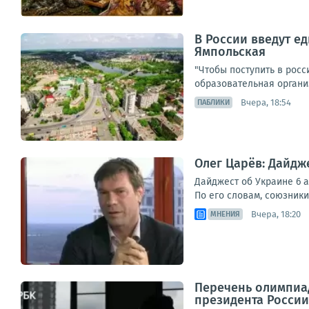
В России введут е
Ямпольская
"Чтобы поступить в росс
образовательная организ
Вчера, 18:54
ПАБЛИКИ
Олег Царёв: Дайдже
Дайджест об Украине 6 а
По его словам, союзники
Вчера, 18:20
МНЕНИЯ
Перечень олимпиад
президента России