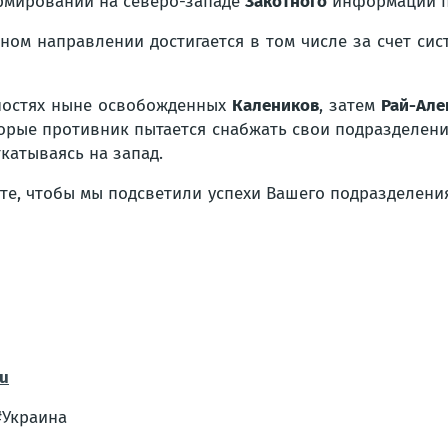
мирований на северо-западе
Закотного
информации п
ном направлении достигается в том числе за счет сис
ностях ныне освобожденных
Калеников
, затем
Рай-Але
торые противник пытается снабжать свои подразделен
катываясь на запад.
ите, чтобы мы подсветили успехи Вашего подразделени
ru
#Украина