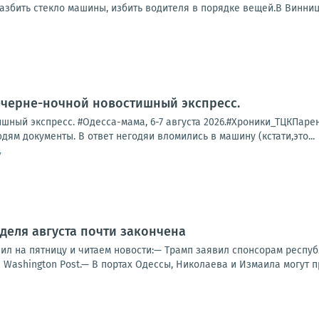
азбить стекло машины, избить водителя в порядке вещей.В Винниц
ечерне-ночной новостишный экспресс.
ный экспресс. #Одесса-мама, 6-7 августа 2026.#Хроники_ТЦКПарень 
дям документы. В ответ негодяи вломились в машину (кстати,это...
7
деля августа почти закончена
ил на пятницу и читаем новости:— Трамп заявил спонсорам респуб
Washington Post.— В портах Одессы, Николаева и Измаила могут п