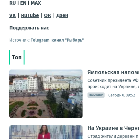
RU
|
EN
|
MAX
VK
|
RuTube
|
ОК
|
Дзен
Поддержать нас
Источник:
Telegram-канал "Рыбарь"
Топ
Ямпольская напомн
Советник президента РФ 
происходит на Украине, 
Сегодня, 09:52
ПАБЛИКИ
На Украине в Черн
Отряд жители деревни п