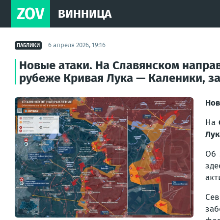
ZOV
ВИННИЦА
6 апреля 2026, 19:16
ПАБЛИКИ
Новые атаки. На Славянском напра
рубеже Кривая Лука — Каленики, за
Нов
На
Лук
Об 
зде
акт
Се
заб