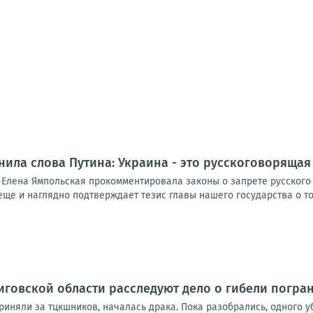
ила слова Путина: Украина - это русскоговорящая
Елена Ямпольская прокомментировала законы о запрете русского я
еще и наглядно подтверждает тезис главы нашего государства о том,
иговской области расследуют дело о гибели погра
риняли за тцкшников, началась драка. Пока разобрались, одного 