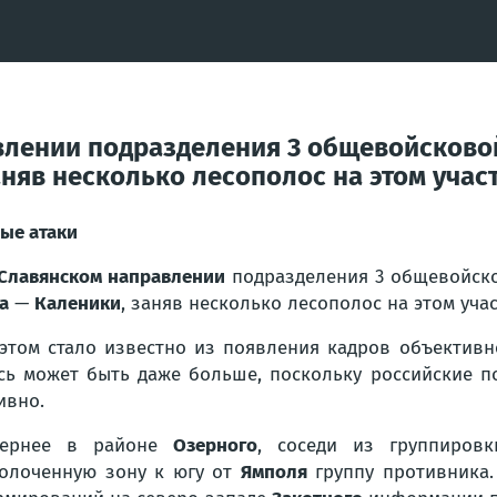
влении подразделения 3 общевойсково
няв несколько лесополос на этом учас
ые атаки
Славянском направлении
подразделения 3 общевойск
а
—
Каленики
, заняв несколько лесополос на этом учас
этом стало известно из появления кадров объективно
сь может быть даже больше, поскольку российские п
ивно.
вернее в районе
Озерного
, соседи из группиров
олоченную зону к югу от
Ямполя
группу противника.