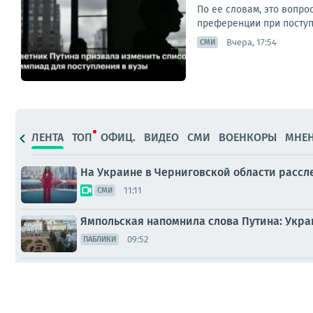
По ее словам, это вопр
преференции при поступл
Вчера, 17:54
СМИ
ЛЕНТА
ТОП
ОФИЦ.
ВИДЕО
СМИ
ВОЕНКОРЫ
МНЕ
На Украине в Черниговской области рассл
11:11
СМИ
Ямпольская напомнила слова Путина: Укра
09:52
ПАБЛИКИ
Сергей Лебедев: Вечерне-ночной новостиш
05:57
МНЕНИЯ