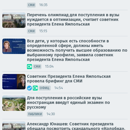
16:35
СМИ
Перечень олимпиад для поступления в вузы
нуждается в оптимизации, считает советник
президента Елена Ямпольская
15:15
СМИ
Все дети, у которых есть способности в
определенной сфере, должны иметь
возможность получить высшее образованию по
выбранному профилю, заявила советник
президента Елена Ямпольская
15:04
СМИ
Советник Президента Елена Ямпольская
провела брифинг для СМИ
14:54
ОФИЦ.
Для поступления в российские вузы
иностранцам введут единый экзамен по
русскому
14:30
ПАБЛИКИ
Александр Юнашев: Советник президента
обещала посмотреть скандального «Колобка»,