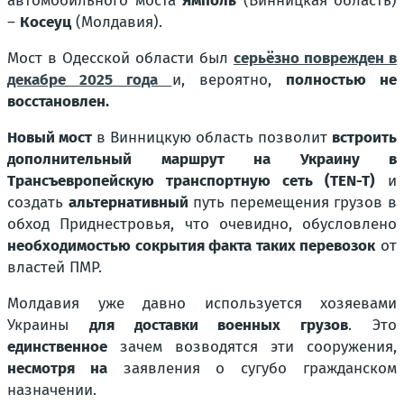
автомобильного моста
Ямполь
(Винницкая область)
–
Косеуц
(Молдавия).
Мост в Одесской области был
серьёзно поврежден в
декабре 2025 года
и, вероятно,
полностью не
восстановлен.
Новый мост
в Винницкую область позволит
встроить
дополнительный маршрут на Украину в
Трансъевропейскую транспортную сеть (TEN-T)
и
создать
альтернативный
путь перемещения грузов в
обход Приднестровья, что очевидно, обусловлено
необходимостью сокрытия факта таких перевозок
от
властей ПМР.
Молдавия уже давно используется хозяевами
Украины
для доставки военных грузов
. Это
единственное
зачем возводятся эти сооружения,
несмотря на
заявления о сугубо гражданском
назначении.