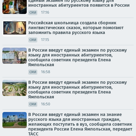
Единый экзамен по русскому языку для
иностранных абитуриентов появится в России
17:16
СМИ
Российская школьница создала сборник
лингвистических сказок, которые помогают
запомнить правила русского языка
17:15
СМИ
В России введут единый экзамен по русскому
языку для иностранных абитуриентов,
сообщила советник президента Елена
Ямпольская
16:58
СМИ
В России введут единый экзамен по русскому
языку для иностранных абитуриентов,
сообщила советник президента Елена
Ямпольская
16:50
СМИ
В России введут единый экзамен на знание
русского языка для иностранных граждан,
желающих поступить в вуз, сообщила советник
президента России Елена Ямпольская, передает
ТАСС