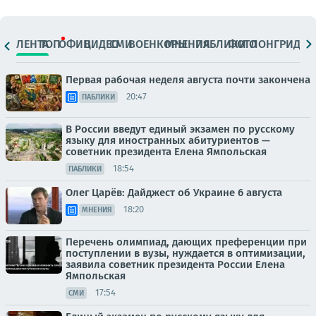
ЛЕНТА
ТОП
ОФИЦ.
ВИДЕО
СМИ
ВОЕНКОРЫ
МНЕНИЯ
ПАБЛИКИ
ФОТО
ЛОНГРИДЫ
Первая рабочая неделя августа почти закончена
20:47
ПАБЛИКИ
В России введут единый экзамен по русскому
языку для иностранных абитуриентов —
советник президента Елена Ямпольская
18:54
ПАБЛИКИ
Олег Царёв: Дайджест об Украине 6 августа
18:20
МНЕНИЯ
Перечень олимпиад, дающих преференции при
поступлении в вузы, нуждается в оптимизации,
заявила советник президента России Елена
Ямпольская
17:54
СМИ