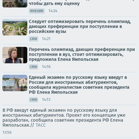
чтобы дать ему оценку
14:24
МНЕНИЯ
Следует оптимизировать перечень олимпиад,
дающих преференции при поступлении в
российские вузы
14:21
СМИ
Перечень олимпиад, дающих преференции при
поступлении в вуз, стоит оптимизировать,
предложила Елена Ямпольская
14:16
СМИ
Единый экзамен по русскому языку введут в
России для иностранных абитуриентов,
сообщила журналистам советник президента
РФ Елена Ямпольская
14:13
СМИ
В РФ введут единый экзамен по русскому языку для
иностранных абитуриентов. Проект его концепции уже
разработан, сообщила советник президента РФ Елена
Ямпольская.//
ТАСС
13:56