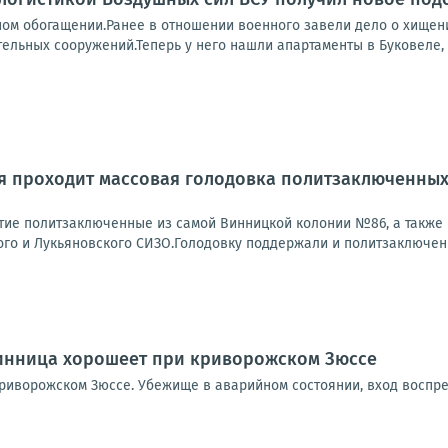
ном обогащении.Ранее в отношении военного завели дело о хищен
ельных сооружений.Теперь у него нашли апартаменты в Буковеле, ш
я проходит массовая голодовка политзаключенных
тие политзаключенные из самой Винницкой колонии №86, а также 
ого и Лукьяновского СИЗО.Голодовку поддержали и политзаключенн
Винница хорошеет при криворожском Зюссе
риворожском Зюссе. Убежище в аварийном состоянии, вход восп