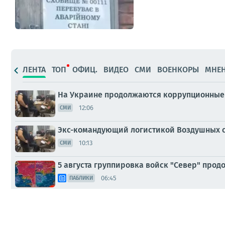
ЛЕНТА
ТОП
ОФИЦ.
ВИДЕО
СМИ
ВОЕНКОРЫ
МНЕ
На Украине продолжаются коррупционные 
12:06
СМИ
Экс-командующий логистикой Воздушных с
10:13
СМИ
5 августа группировка войск "Север" прод
06:45
ПАБЛИКИ
На Украине сегодня проходит массовая го
Вчера, 23:07
СМИ