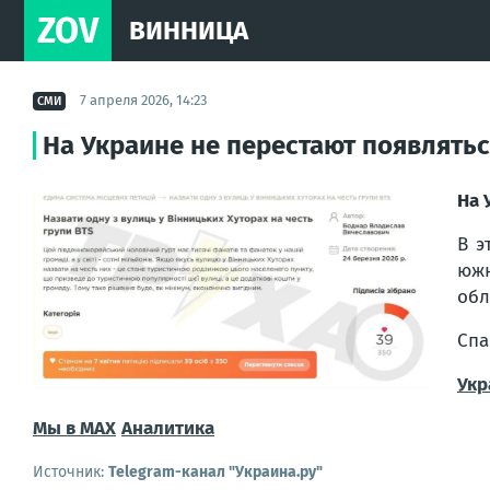
ZOV
ВИННИЦА
7 апреля 2026, 14:23
СМИ
На Украине не перестают появлять
На 
В э
южн
обл
Спа
Укр
Мы в MAX
Аналитика
Источник:
Telegram-канал "Украина.ру"