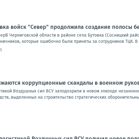
овка войск "Север" продолжила создание полосы б
ерВ Черниговской области в районе села Бутовка (Сосницкий рай
ничников, которые ошибочно были приняты за сотрудников ТЦК. В р
45
лжаются коррупционные скандалы в военном руко
тикой Воздушных сил ВСУ заподозрили в новом эпизоде незаконно
ств, выделенных на строительство стратегических оборонительны
логистикой Воздушных сил ВСУ получил новое под