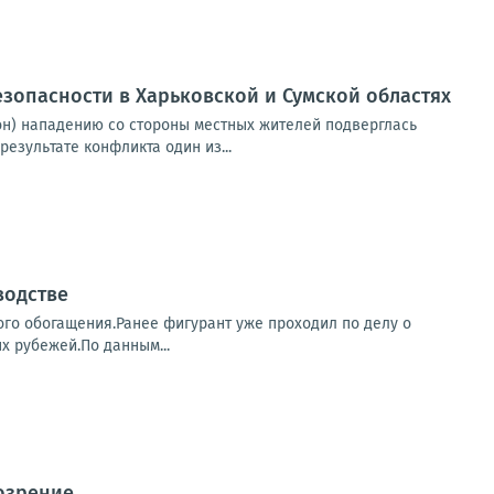
езопасности в Харьковской и Сумской областях
он) нападению со стороны местных жителей подверглась
езультате конфликта один из...
водстве
го обогащения.Ранее фигурант уже проходил по делу о
х рубежей.По данным...
озрение