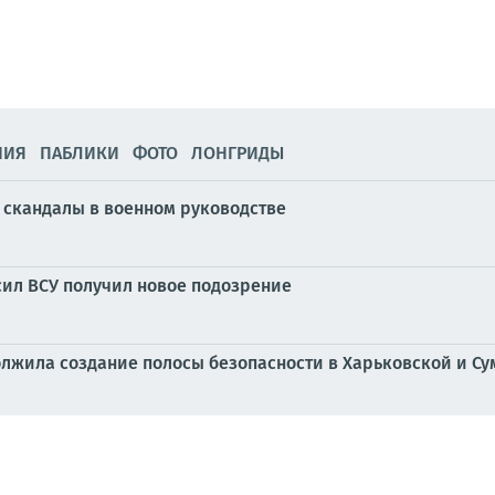
НИЯ
ПАБЛИКИ
ФОТО
ЛОНГРИДЫ
скандалы в военном руководстве
ил ВСУ получил новое подозрение
олжила создание полосы безопасности в Харьковской и Су
лодовка политзаключенных против пыток и убийств в Ви