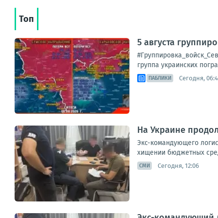
Топ
5 августа группир
#Группировка_войск_Сев
группа украинских погра
Сегодня, 06:
ПАБЛИКИ
На Украине продо
Экс-командующего логис
хищении бюджетных сред
Сегодня, 12:06
СМИ
Экс-командующий 