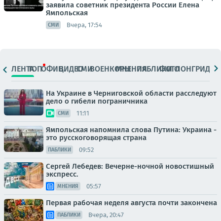
заявила советник президента России Елена
Ямпольская
Вчера, 17:54
СМИ
ЛЕНТА
ТОП
ОФИЦ.
ВИДЕО
СМИ
ВОЕНКОРЫ
МНЕНИЯ
ПАБЛИКИ
ФОТО
ЛОНГРИДЫ
На Украине в Черниговской области расследуют
дело о гибели пограничника
11:11
СМИ
Ямпольская напомнила слова Путина: Украина -
это русскоговорящая страна
09:52
ПАБЛИКИ
Сергей Лебедев: Вечерне-ночной новостишный
экспресс.
05:57
МНЕНИЯ
Первая рабочая неделя августа почти закончена
Вчера, 20:47
ПАБЛИКИ