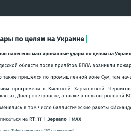
ары по целям на Украине
ью нанесены массированные удары по целям на Украин
десской области после прилётов БПЛА возникли пожа
р также пришёлся по промышленной зоне Сум, там нача
рывы
прогремели в Киевской, Харьковской, Черниговс
кассах, Днепропетровске, а также в подконтрольной В
менялись в том числе баллистические ракеты «Исканд
писаться на RT:
ТГ
|
Зеркало
|
MAX
очник:
Telegram-канал "RT на русском"