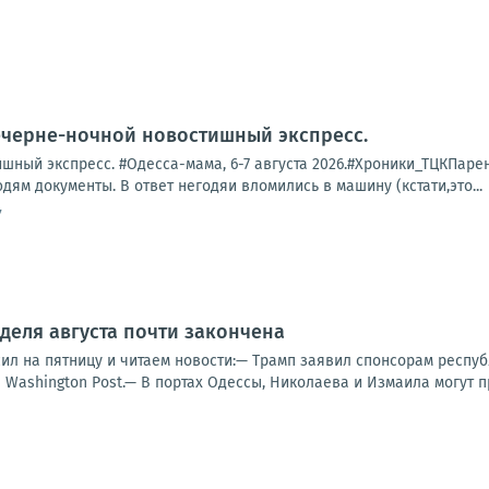
ечерне-ночной новостишный экспресс.
ный экспресс. #Одесса-мама, 6-7 августа 2026.#Хроники_ТЦКПарень 
дям документы. В ответ негодяи вломились в машину (кстати,это...
7
деля августа почти закончена
ил на пятницу и читаем новости:— Трамп заявил спонсорам респуб
Washington Post.— В портах Одессы, Николаева и Измаила могут п