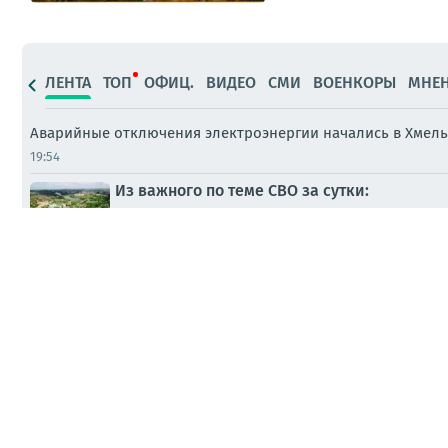
ЛЕНТА
ТОП
ОФИЦ.
ВИДЕО
СМИ
ВОЕНКОРЫ
МНЕ
Аварийные отключения электроэнергии начались в Хмель
19:54
Из важного по теме СВО за сутки:
19:10
ПАБЛИКИ
На Украине в Черниговской области рассл
11:11
СМИ
Ямпольская напомнила слова Путина: Укра
09:52
ПАБЛИКИ
Сергей Лебедев: Вечерне-ночной новостиш
05:57
МНЕНИЯ