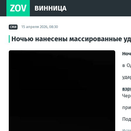
ZOV
ВИННИЦА
15 апреля 2026, 08:30
СМИ
Ночью нанесены массированные уд
Ноч
в О
уда
вз
Чер
при
Под
Ист