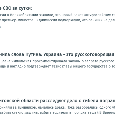
 СВО за сутки:
ссии в Великобритании заявило, что новый пакет антироссийских 
у премьер-министра. В дипмиссии подчеркнули, что санкции не дали
0
ила слова Путина: Украина - это русскоговорящая
Елена Ямпольская прокомментировала законы о запрете русского я
еще и наглядно подтверждает тезис главы нашего государства о том,
иговской области расследуют дело о гибели погра
риняли за тцкшников, началась драка. Пока разобрались, одного 
азбить стекло машины, избить водителя в порядке вещей.В Винниц