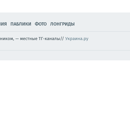
НИЯ
ПАБЛИКИ
ФОТО
ЛОНГРИДЫ
ником, — местные ТГ-каналы//
Украина.ру
едуют дело о гибели пограничника
ина - это русскоговорящая страна
ный экспресс.