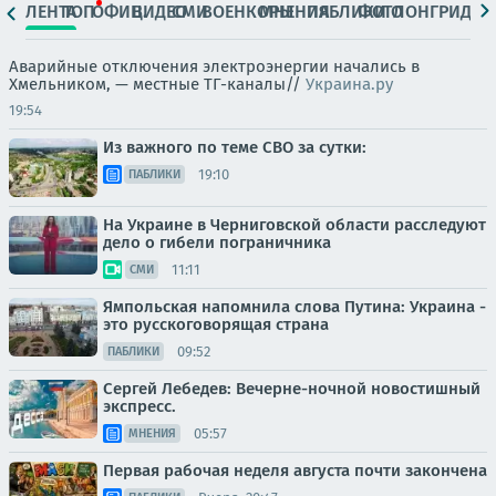
ЛЕНТА
ТОП
ОФИЦ.
ВИДЕО
СМИ
ВОЕНКОРЫ
МНЕНИЯ
ПАБЛИКИ
ФОТО
ЛОНГРИДЫ
Аварийные отключения электроэнергии начались в
Хмельником, — местные ТГ-каналы//
Украина.ру
19:54
Из важного по теме СВО за сутки:
19:10
ПАБЛИКИ
На Украине в Черниговской области расследуют
дело о гибели пограничника
11:11
СМИ
Ямпольская напомнила слова Путина: Украина -
это русскоговорящая страна
09:52
ПАБЛИКИ
Сергей Лебедев: Вечерне-ночной новостишный
экспресс.
05:57
МНЕНИЯ
Первая рабочая неделя августа почти закончена