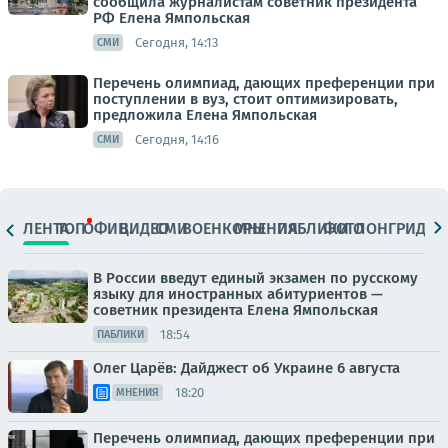
сообщила журналистам советник президента
РФ Елена Ямпольская
Сегодня, 14:13
СМИ
Перечень олимпиад, дающих преференции при
поступлении в вуз, стоит оптимизировать,
предложила Елена Ямпольская
Сегодня, 14:16
СМИ
ЛЕНТА
ТОП
ОФИЦ.
ВИДЕО
СМИ
ВОЕНКОРЫ
МНЕНИЯ
ПАБЛИКИ
ФОТО
ЛОНГРИДЫ
В России введут единый экзамен по русскому
языку для иностранных абитуриентов —
советник президента Елена Ямпольская
18:54
ПАБЛИКИ
Олег Царёв: Дайджест об Украине 6 августа
18:20
МНЕНИЯ
Перечень олимпиад, дающих преференции при