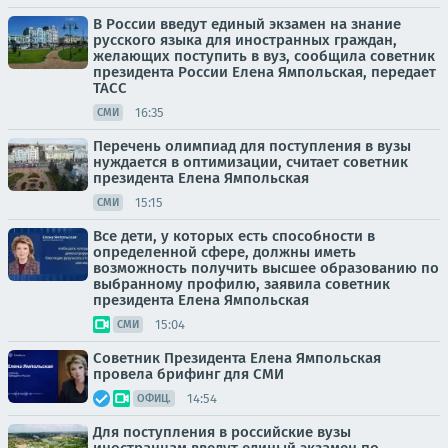
В России введут единый экзамен на знание
русского языка для иностранных граждан,
желающих поступить в вуз, сообщила советник
президента России Елена Ямпольская, передает
ТАСС
16:35
СМИ
Перечень олимпиад для поступления в вузы
нуждается в оптимизации, считает советник
президента Елена Ямпольская
15:15
СМИ
Все дети, у которых есть способности в
определенной сфере, должны иметь
возможность получить высшее образованию по
выбранному профилю, заявила советник
президента Елена Ямпольская
15:04
СМИ
Советник Президента Елена Ямпольская
провела брифинг для СМИ
14:54
ОФИЦ.
Для поступления в российские вузы