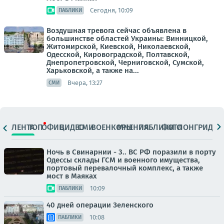
Сегодня, 10:09
ПАБЛИКИ
Воздушная тревога сейчас объявлена в
большинстве областей Украины: Винницкой,
Житомирской, Киевской, Николаевской,
Одесской, Кировоградской, Полтавской,
Днепропетровской, Черниговской, Сумской,
Харьковской, а также на...
Вчера, 13:27
СМИ
ЛЕНТА
ТОП
ОФИЦ.
ВИДЕО
СМИ
ВОЕНКОРЫ
МНЕНИЯ
ПАБЛИКИ
ФОТО
ЛОНГРИДЫ
Ночь в Свинарнии - 3.. ВС РФ поразили в порту
Одессы склады ГСМ и военного имущества,
портовый перевалочный комплекс, а также
мост в Маяках
10:09
ПАБЛИКИ
40 дней операции Зеленского
10:08
ПАБЛИКИ