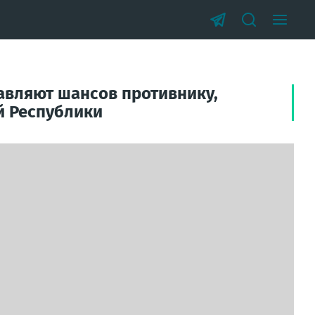
авляют шансов противнику,
й Республики