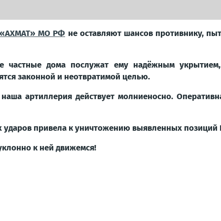
 «АХМАТ» МО РФ
не оставляют шансов противнику, пы
ие частные дома послужат ему надёжным укрытием
ятся законной и неотвратимой целью.
 наша артиллерия действует молниеносно. Оператив
ых ударов привела к уничтожению выявленных позиций 
уклонно к ней движемся!