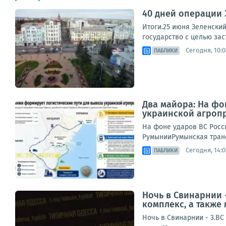
40 дней операции 
Итоги.25 июня Зеленски
государство с целью заст
Сегодня, 10:0
ПАБЛИКИ
Два майора: На фо
украинской агроп
На фоне ударов ВС Росс
РумынииРумынская транс
Сегодня, 14:0
ПАБЛИКИ
Ночь в Свинарнии 
комплекс, а также 
Ночь в Свинарнии - 3.ВС