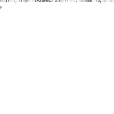
ены склады горюче-смазочных материалов и военного имущества 
09
НИЯ
ПАБЛИКИ
ФОТО
ЛОНГРИДЫ
 портам в Большой Одессе формируются логистические пу
порту Одессы склады ГСМ и военного имущества, портовый 
льшинстве областей Украины: Винницкой, Житомирской, К