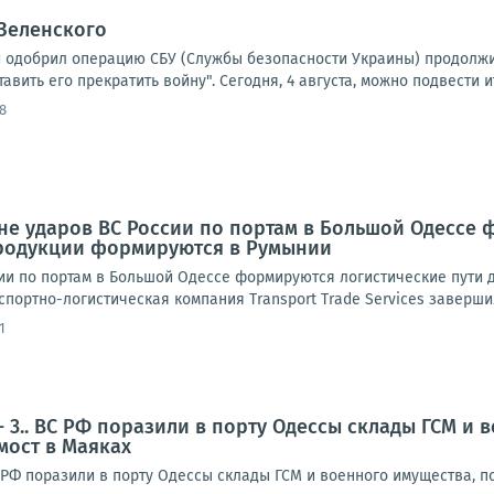
Зеленского
й одобрил операцию СБУ (Службы безопасности Украины) продолжи
авить его прекратить войну". Сегодня, 4 августа, можно подвести ит
8
не ударов ВС России по портам в Большой Одессе 
родукции формируются в Румынии
ии по портам в Большой Одессе формируются логистические пути 
портно-логистическая компания Transport Trade Services заверши
1
- 3.. ВС РФ поразили в порту Одессы склады ГСМ и
мост в Маяках
 РФ поразили в порту Одессы склады ГСМ и военного имущества, п