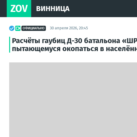
ZOV
ВИННИЦА
30 апреля 2026, 20:45
ОФИЦИАЛЬНО
Расчёты гаубиц Д-30 батальона «Ш
пытающемуся окопаться в населён