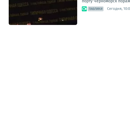
порту Черноморск пораж
Сегодня, 10:
ПАБЛИКИ
ЛЕНТА
ТОП
ОФИЦ.
ВИДЕО
СМИ
ВОЕНКОРЫ
МНЕ
Два майора: На фоне ударов ВС России по
формируются в Румынии
14:01
ПАБЛИКИ
Ночь в Свинарнии - 3.. ВС РФ поразили в 
10:09
ПАБЛИКИ
40 дней операции Зеленского
10:08
ПАБЛИКИ
Воздушная тревога сейчас объявлена в бо